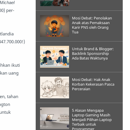
Michael
0) per-
Mosi Debat: Penolakan
Anak atas Pemaksaan
Karir PNS oleh Orang
Tua
tlandia
47.700.000!)
Untuk Brand & Blogger:
Backlink Sponsorship
Ada Batas Waktunya
hkan ikuti
atkan uang
Mosi Debat: Hak Anak
Korban Kekerasan Pasca
Perceraian
en, tahan
ngton
5 Alasan Mengapa
 untuk
Laptop Gaming Masih
Menjadi Pilihan Laptop
Terbaik untuk
Programmer