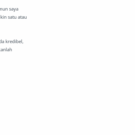
mun saya
kin satu atau
a kredibel,
kanlah