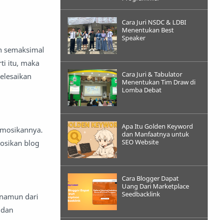
Cara Juri NSDC & LDBI
Menentukan Best
Speaker
an semaksimal
i itu, maka
Cara Juri & Tabulator
elesaikan
Menentukan Tim Draw di
Lomba Debat
Apa Itu Golden Keyword
romosikannya.
dan Manfaatnya untuk
SEO Website
osikan blog
Cara Blogger Dapat
Uang Dari Marketplace
Seedbacklink
 namun dari
 dan