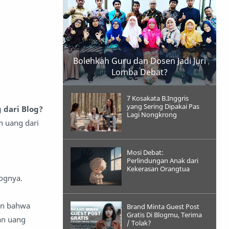
Bolehkah Guru dan Dosen Jadi Juri
Lomba Debat?
7 Kosakata B.Inggris
yang Sering Dipakai Pas
dari Blog?
Lagi Nongkrong
n uang dari
Mosi Debat:
Perlindungan Anak dari
Kekerasan Orangtua
ognya.
an bahwa
Brand Minta Guest Post
Gratis Di Blogmu, Terima
an uang
/ Tolak?