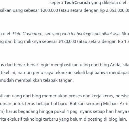
seperti
TechCrunch
yang dikelola oleh
lkan uang sebesar $200,000 (atau setara dengan Rp 2.053.000.00
a oleh
Pete Cashmore
, seorang
web technology consultant
asal Sko
ari blog miliknya sebesar $180,000 (atau setara dengan Rp 1.8
s dan benar-benar ingin menghasilkan uang dari blog Anda, sila
 artikel ini, namun perlu saya tekankan sekali lagi bahwa mendap
 semudah membalikkan telapak tangan.
lkan uang dari blog memerlukan proses dan kerja keras, persist
ginan untuk terus belajar hal baru. Bahkan seorang Michael Arri
m) harus begadang hingga pukul 4 pagi nyaris setiap hari hanya
ta ekslusif teknologi terbaru yang belum diposting di blog lain.