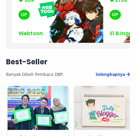
50K
213K
UP
UP
Webtoon
S1 B.Inggr
Best-Seller
Banyak Dibeli Pembaca DBP.
Selengkapnya