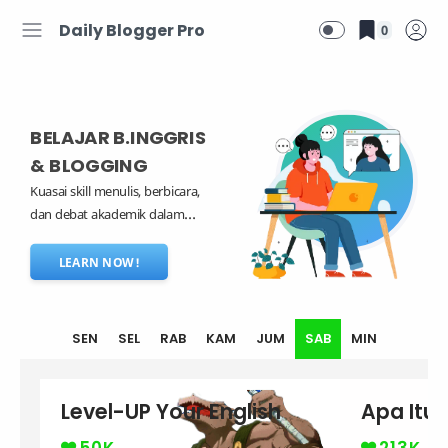
Daily Blogger Pro
0
BELAJAR B.INGGRIS
& BLOGGING
Kuasai skill menulis, berbicara,
dan debat akademik dalam
Bahasa Inggris, sekaligus belajar
membangun blog yang
LEARN NOW!
menghasilkan — semua dalam
satu platform web edukasi
gratis.
SEN
SEL
RAB
KAM
JUM
SAB
MIN
Level-UP Your English
Apa Itu 