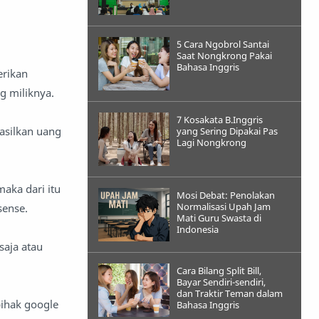
5 Cara Ngobrol Santai
Saat Nongkrong Pakai
Bahasa Inggris
erikan
g miliknya.
7 Kosakata B.Inggris
asilkan uang
yang Sering Dipakai Pas
Lagi Nongkrong
maka dari itu
Mosi Debat: Penolakan
Normalisasi Upah Jam
sense.
Mati Guru Swasta di
Indonesia
saja atau
Cara Bilang Split Bill,
Bayar Sendiri-sendiri,
dan Traktir Teman dalam
pihak google
Bahasa Inggris