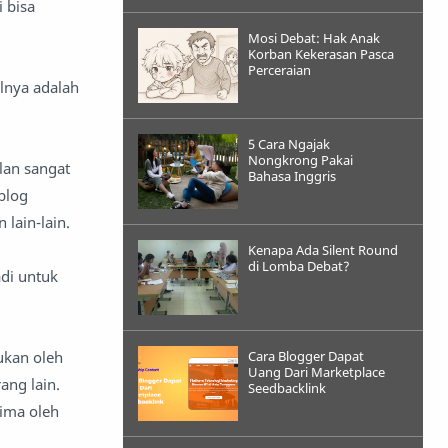
 bisa
Mosi Debat: Hak Anak
Korban Kekerasan Pasca
Perceraian
ilnya adalah
5 Cara Ngajak
Nongkrong Pakai
lan sangat
Bahasa Inggris
blog
lain-lain.
Kenapa Ada Silent Round
di Lomba Debat?
adi untuk
ukan oleh
Cara Blogger Dapat
Uang Dari Marketplace
ang lain.
Seedbacklink
rima oleh