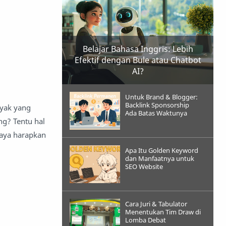
Belajar Bahasa Inggris: Lebih
Efektif dengan Bule atau Chatbot
AI?
Untuk Brand & Blogger:
Backlink Sponsorship
nyak yang
Ada Batas Waktunya
g? Tentu hal
saya harapkan
Apa Itu Golden Keyword
dan Manfaatnya untuk
SEO Website
Cara Juri & Tabulator
Menentukan Tim Draw di
Lomba Debat