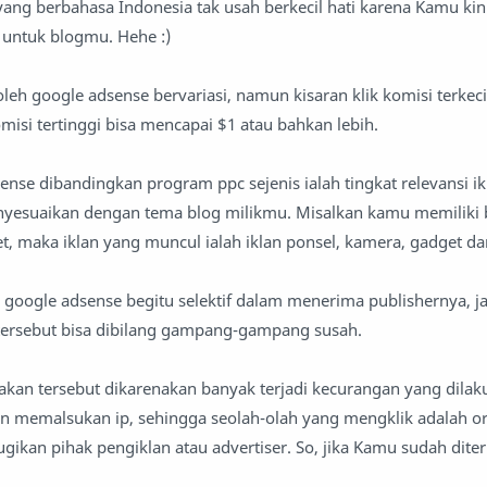
yang berbahasa Indonesia tak usah berkecil hati karena Kamu kini
 untuk blogmu. Hehe :)
leh google adsense bervariasi, namun kisaran klik komisi terkec
omisi tertinggi bisa mencapai $1 atau bahkan lebih.
nse dibandingkan program ppc sejenis ialah tingkat relevansi ik
enyesuaikan dengan tema blog milikmu. Misalkan kamu memiliki 
, maka iklan yang muncul ialah iklan ponsel, kamera, gadget dan 
 google adsense begitu selektif dalam menerima publishernya, j
tersebut bisa dibilang gampang-gampang susah.
kan tersebut dikarenakan banyak terjadi kecurangan yang dilak
an memalsukan ip, sehingga seolah-olah yang mengklik adalah or
ugikan pihak pengiklan atau advertiser. So, jika Kamu sudah dite