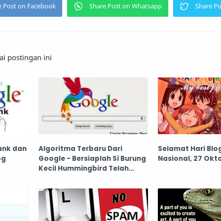
 postingan ini
ank dan
Algoritma Terbaru Dari
Selamat Hari Blo
og
Google - Bersiaplah Si Burung
Nasional, 27 Okt
Kecil Hummingbird Telah
Datang