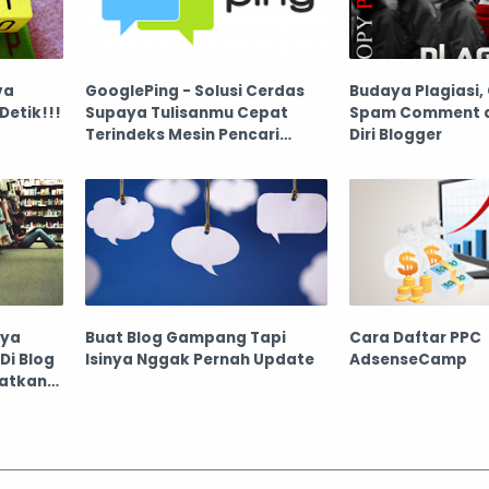
va
GooglePing - Solusi Cerdas
Budaya Plagiasi,
Detik!!!
Supaya Tulisanmu Cepat
Spam Comment d
Terindeks Mesin Pencari
Diri Blogger
Google
nya
Buat Blog Gampang Tapi
Cara Daftar PPC
Di Blog
Isinya Nggak Pernah Update
AdsenseCamp
katkan
?