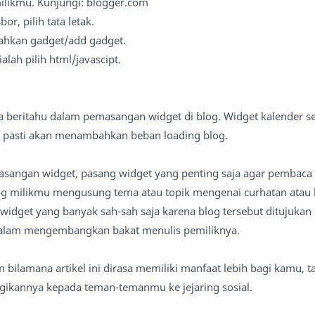
ilikmu. Kunjungi: blogger.com
or, pilih tata letak.
bahkan gadget/add gadget.
alah pilih html/javascipt.
a beritahu dalam pemasangan widget di blog. Widget kalender sep
 pasti akan menambahkan beban loading blog.
masangan widget, pasang widget yang penting saja agar pembaca
g milikmu mengusung tema atau topik mengenai curhatan atau
widget yang banyak sah-sah saja karena blog tersebut ditujukan
i dalam mengembangkan bakat menulis pemiliknya.
bilamana artikel ini dirasa memiliki manfaat lebih bagi kamu, t
ikannya kepada teman-temanmu ke jejaring sosial.