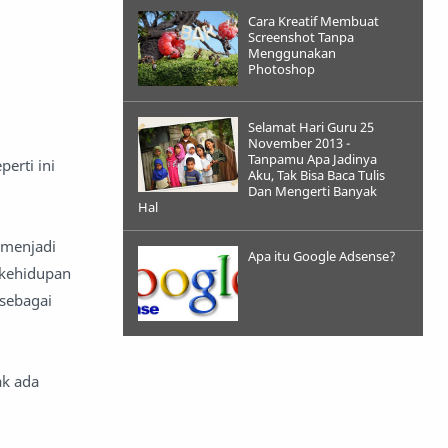
Cara Kreatif Membuat
Screenshot Tanpa
Menggunakan
Photoshop
Selamat Hari Guru 25
November 2013 -
Tanpamu Apa Jadinya
erti ini
Aku, Tak Bisa Baca Tulis
Dan Mengerti Banyak
Hal
 menjadi
Apa itu Google Adsense?
 kehidupan
 sebagai
ak ada