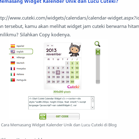
Memasang Widget Kalender Unik dan Lucu Cuteki?
ttp://www.cuteki.com/widgets/calendars/calendar-widget.aspx?i
an tersebut, kamu akan melihat widget jam cuteki berwarna hita
ilikmu? Silahkan Copy kodenya.
Cara Memasang Widget Kalender Unik dan Lucu Cuteki di Blog