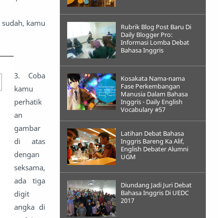
u sudah, kamu
Rubrik Blog Post Baru Di
Daily Blogger Pro:
Informasi Lomba Debat
Bahasa Inggris
3. Coba
Kosakata Nama-nama
Fase Perkembangan
kamu
Manusia Dalam Bahasa
perhatik
Inggris - Daily English
Vocabulary #57
an
gambar
Latihan Debat Bahasa
di atas
Inggris Bareng Ka Alif,
English Debater Alumni
dengan
UGM
seksama,
ada tiga
Diundang Jadi Juri Debat
Bahasa Inggris Di UEDC
digit
2017
angka di