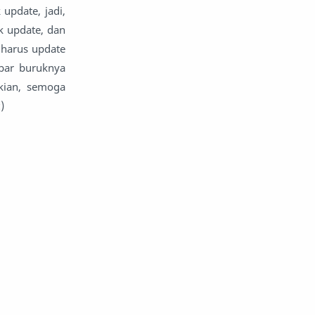
update, jadi,
ak update, dan
r harus update
bar buruknya
kian, semoga
)