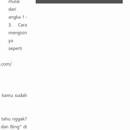
mulai
dari
angka 1 -
3. Cara
mengisin
ya
seperti
t.com/
og kamu sudah
n tahu nggak?
 dan Bing" di