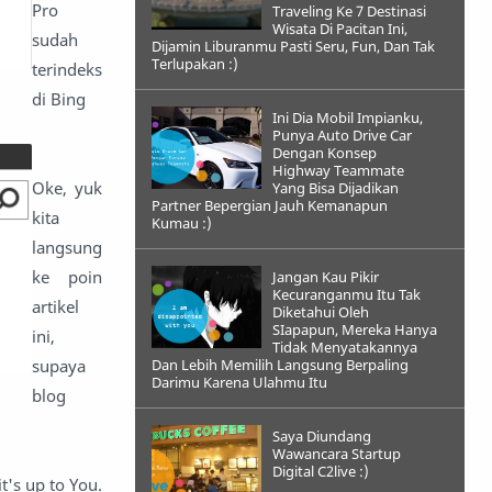
Pro
Traveling Ke 7 Destinasi
Wisata Di Pacitan Ini,
sudah
Dijamin Liburanmu Pasti Seru, Fun, Dan Tak
Terlupakan :)
terindeks
di Bing
Ini Dia Mobil Impianku,
Punya Auto Drive Car
Dengan Konsep
Highway Teammate
Oke, yuk
Yang Bisa Dijadikan
Partner Bepergian Jauh Kemanapun
kita
Kumau :)
langsung
ke poin
Jangan Kau Pikir
Kecuranganmu Itu Tak
artikel
Diketahui Oleh
SIapapun, Mereka Hanya
ini,
Tidak Menyatakannya
supaya
Dan Lebih Memilih Langsung Berpaling
Darimu Karena Ulahmu Itu
blog
Saya Diundang
Wawancara Startup
Digital C2live :)
t's up to You.