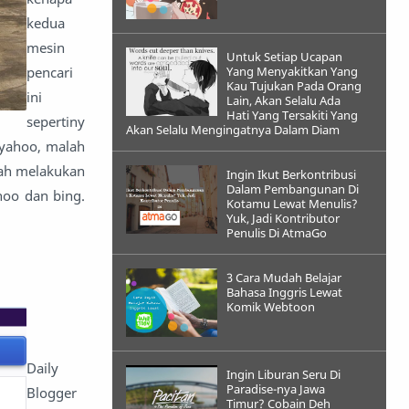
kedua
mesin
Untuk Setiap Ucapan
pencari
Yang Menyakitkan Yang
Kau Tujukan Pada Orang
ini
Lain, Akan Selalu Ada
Hati Yang Tersakiti Yang
sepertiny
Akan Selalu Mengingatnya Dalam Diam
 yahoo, malah
dah melakukan
Ingin Ikut Berkontribusi
Dalam Pembangunan Di
hoo dan bing.
Kotamu Lewat Menulis?
Yuk, Jadi Kontributor
Penulis Di AtmaGo
3 Cara Mudah Belajar
Bahasa Inggris Lewat
Komik Webtoon
Daily
Ingin Liburan Seru Di
Paradise-nya Jawa
Blogger
Timur? Cobain Deh