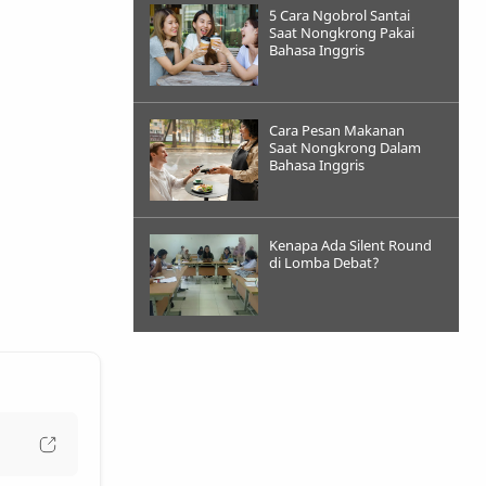
5 Cara Ngobrol Santai
Saat Nongkrong Pakai
Bahasa Inggris
Cara Pesan Makanan
Saat Nongkrong Dalam
Bahasa Inggris
Kenapa Ada Silent Round
di Lomba Debat?