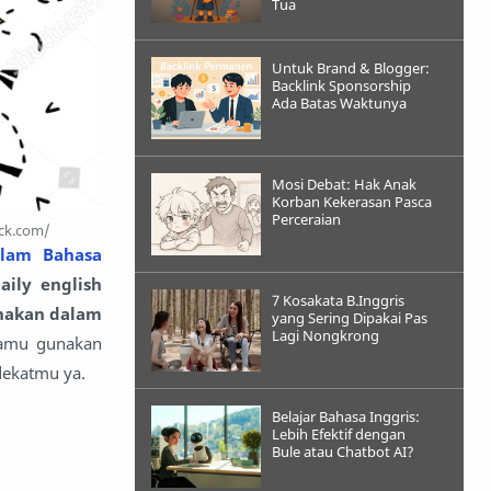
Tua
Untuk Brand & Blogger:
Backlink Sponsorship
Ada Batas Waktunya
Mosi Debat: Hak Anak
Korban Kekerasan Pasca
Perceraian
ock.com/
lam Bahasa
aily english
7 Kosakata B.Inggris
nakan dalam
yang Sering Dipakai Pas
Lagi Nongkrong
 kamu gunakan
dekatmu ya.
Belajar Bahasa Inggris:
Lebih Efektif dengan
Bule atau Chatbot AI?