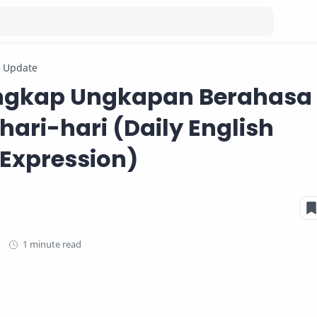
& Update
engkap Ungkapan Berahasa
hari-hari (Daily English
Expression)
1 minute read