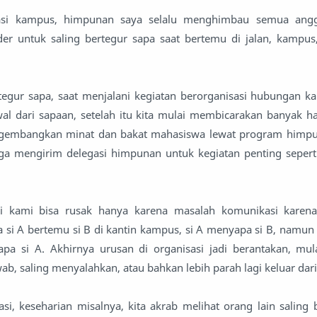
sasi kampus, himpunan saya selalu menghimbau semua angg
r untuk saling bertegur sapa saat bertemu di jalan, kampus,
rtegur sapa, saat menjalani kegiatan berorganisasi hubungan 
wal dari sapaan, setelah itu kita mulai membicarakan banyak 
gembangkan minat dan bakat mahasiswa lewat program himpun
gga mengirim delegasi himpunan untuk kegiatan penting sepert
si kami bisa rusak hanya karena masalah komunikasi karena 
a si A bertemu si B di kantin kampus, si A menyapa si B, namun 
pa si A. Akhirnya urusan di organisasi jadi berantakan, mula
, saling menyalahkan, atau bahkan lebih parah lagi keluar dari 
asi, keseharian misalnya, kita akrab melihat orang lain saling 