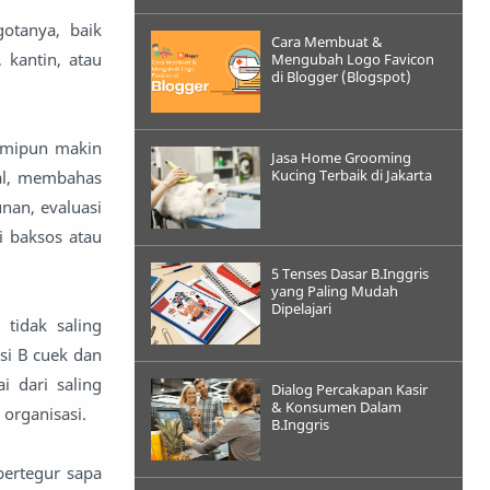
otanya, baik
Cara Membuat &
 kantin, atau
Mengubah Logo Favicon
di Blogger (Blogspot)
kamipun makin
Jasa Home Grooming
Kucing Terbaik di Jakarta
hal, membahas
an, evaluasi
i baksos atau
5 Tenses Dasar B.Inggris
yang Paling Mudah
Dipelajari
tidak saling
si B cuek dan
i dari saling
Dialog Percakapan Kasir
& Konsumen Dalam
organisasi.
B.Inggris
bertegur sapa