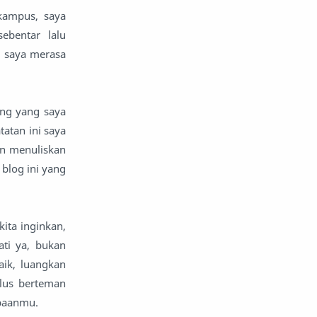
kampus, saya
bentar lalu
, saya merasa
ang yang saya
tatan ini saya
an menuliskan
blog ini yang
kita inginkan,
ati ya, bukan
aik, luangkan
lus berteman
apaanmu.