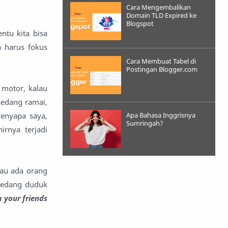
Cara Mengembalikan
Domain TLD Expired ke
Blogspot
ntu kita bisa
 harus fokus
Cara Membuat Tabel di
Postingan Blogger.com
 motor, kalau
sedang ramai,
menyapa saya,
Apa Bahasa Inggrisnya
Sumringah?
rnya terjadi
lau ada orang
 sedang duduk
m your friends