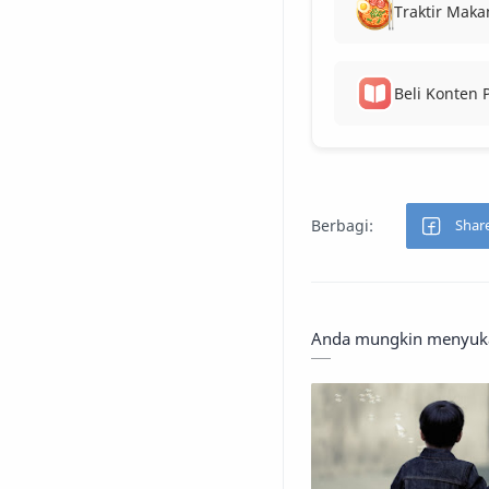
Traktir Maka
Beli Konten
Anda mungkin menyukai