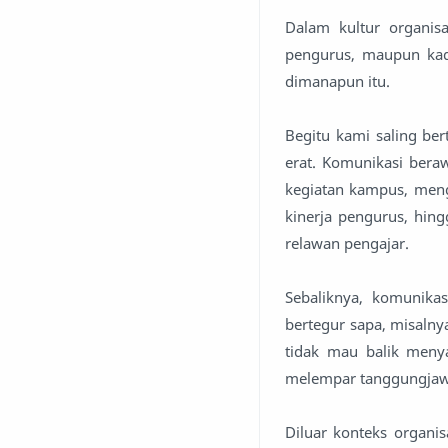
Dalam kultur organi
pengurus, maupun kade
dimanapun itu.
Begitu kami saling be
erat. Komunikasi bera
kegiatan kampus, men
kinerja pengurus, hin
relawan pengajar.
Sebaliknya, komunika
bertegur sapa, misalny
tidak mau balik menya
melempar tanggungjawab
Diluar konteks organis