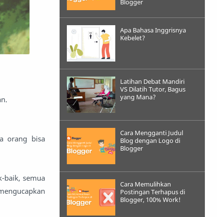
Blogger
Apa Bahasa Inggrisnya
Kebelet?
Latihan Debat Mandiri
VS Dilatih Tutor, Bagus
yang Mana?
an.
Cara Mengganti Judul
a orang bisa
Blog dengan Logo di
Blogger
ik-baik, semua
Cara Memulihkan
, mengucapkan
Postingan Terhapus di
Blogger, 100% Work!