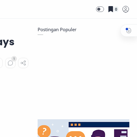
0
Postingan Populer
ays