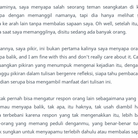
aminya, saya menyapa salah seorang teman seangkatan di 
a dengan memanggil namanya, tapi dia hanya melihat se
ke arah lain tanpa membalas sapaan saya. Oh well, setelah itu
 saat saya memanggilnya, disitu sedang ada banyak orang.
annya, saya pikir, ini bukan pertama kalinya saya menyapa or
 balik, and I am fine with this and don't really care about it. Ca
uangkan pikiran yang menumpuk mengenai kejadian itu, deng
gu pikiran dalam tulisan bergenre refleksi, siapa tahu pembaca 
ian serupa bisa mengambil manfaat dari tulisan ini.
ta tak pernah bisa mengatur respon orang lain sebagaimana yang 
au menyapa balik, tak apa, itu haknya, tak usah diambil h
terbebani karena respon yang tak mengenakkan itu, lebih b
-orang yang memang peduli denganmu, yang benar-benar tu
ak sungkan untuk menyapamu terlebih dahulu atau membalas s