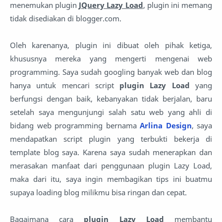
menemukan plugin
JQuery Lazy Load
, plugin ini memang
tidak disediakan di blogger.com.
Oleh karenanya, plugin ini dibuat oleh pihak ketiga,
khususnya mereka yang mengerti mengenai web
programming. Saya sudah googling banyak web dan blog
hanya untuk mencari script
plugin Lazy Load
yang
berfungsi dengan baik, kebanyakan tidak berjalan, baru
setelah saya mengunjungi salah satu web yang ahli di
bidang web programming bernama
Arlina Design
, saya
mendapatkan script plugin yang terbukti bekerja di
template blog saya. Karena saya sudah menerapkan dan
merasakan manfaat dari penggunaan plugin Lazy Load,
maka dari itu, saya ingin membagikan tips ini buatmu
supaya loading blog milikmu bisa ringan dan cepat.
Bagaimana cara
plugin Lazy Load
membantu