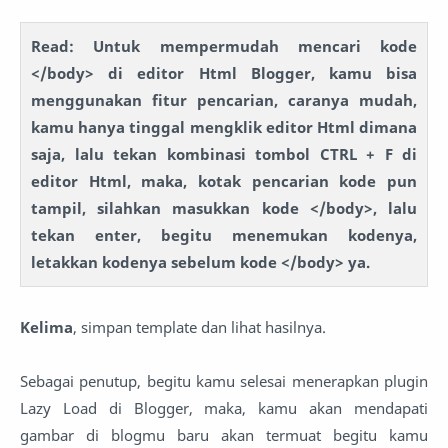
// Lazy Load
(
function
(
a
)
{a.fn.lazyload=
function
(
b
)
{
var
 c={thr
//]]>
Read: Untuk mempermudah mencari kode
<
/script>
</body> di editor Html Blogger, kamu bisa
menggunakan fitur pencarian, caranya mudah,
kamu hanya tinggal mengklik editor Html dimana
saja, lalu tekan kombinasi tombol CTRL + F di
editor Html, maka, kotak pencarian kode pun
tampil, silahkan masukkan kode </body>, lalu
tekan enter, begitu menemukan kodenya,
letakkan kodenya sebelum kode </body> ya.
Kelima
, simpan template dan lihat hasilnya.
Sebagai penutup, begitu kamu selesai menerapkan plugin
Lazy Load di Blogger, maka, kamu akan mendapati
gambar di blogmu baru akan termuat begitu kamu