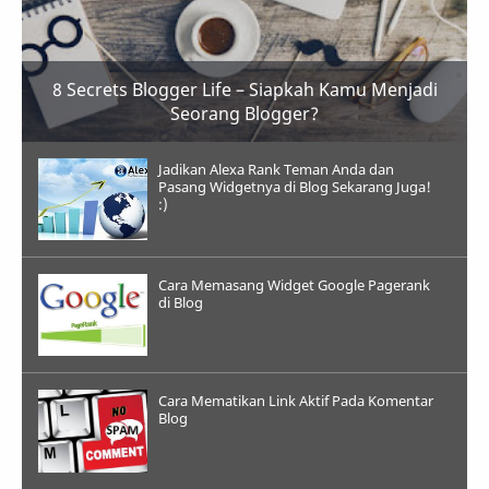
8 Secrets Blogger Life – Siapkah Kamu Menjadi
Seorang Blogger?
Jadikan Alexa Rank Teman Anda dan
Pasang Widgetnya di Blog Sekarang Juga!
:)
Cara Memasang Widget Google Pagerank
di Blog
Cara Mematikan Link Aktif Pada Komentar
Blog