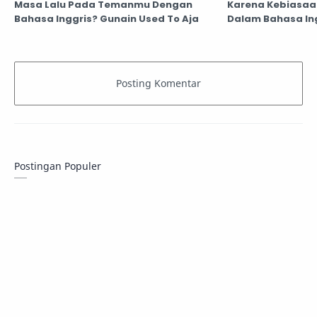
Masa Lalu Pada Temanmu Dengan
Karena Kebiasaan
Bahasa Inggris? Gunain Used To Aja
Dalam Bahasa Ing
Dengan "Determi
Pemahaman Tata
Lebih Luas
Postingan Populer