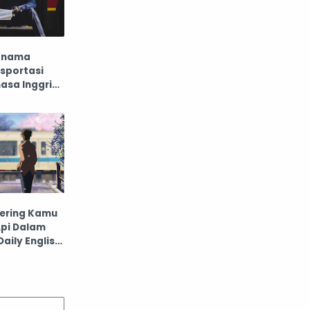
-nama
sportasi
sa Inggris
ocabulary
ering Kamu
Api Dalam
Daily English