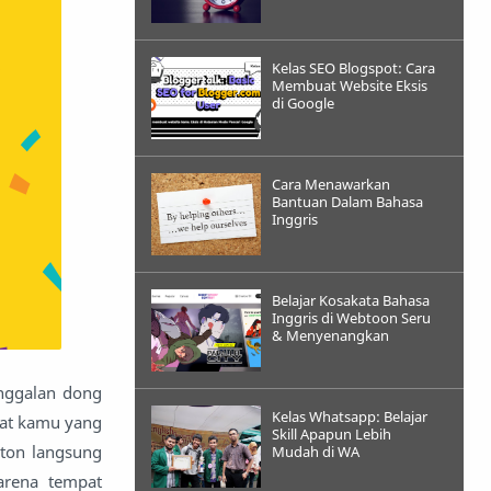
Kelas SEO Blogspot: Cara
Membuat Website Eksis
di Google
Cara Menawarkan
Bantuan Dalam Bahasa
Inggris
Belajar Kosakata Bahasa
Inggris di Webtoon Seru
& Menyenangkan
inggalan dong
Kelas Whatsapp: Belajar
at kamu yang
Skill Apapun Lebih
nton langsung
Mudah di WA
arena tempat