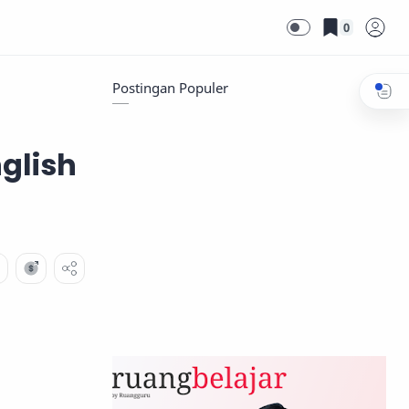
0
Postingan Populer
glish