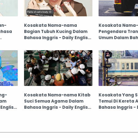
an-
Kosakata Nama-nama
Kosakata Nama
ahasa
Bagian Tubuh Kucing Dalam
Pengendara Tran
Bahasa Inggris - Daily English
Umum Dalam Baha
Vocabulary #51
- Daily English V
#49
ng-
Kosakata Nama-nama Kitab
Kosakata Yang S
lam
Suci Semua Agama Dalam
Temui Di Kereta 
 English
Bahasa Inggris - Daily English
Bahasa Inggris - 
Vocabulary #47
Vocabulary #44