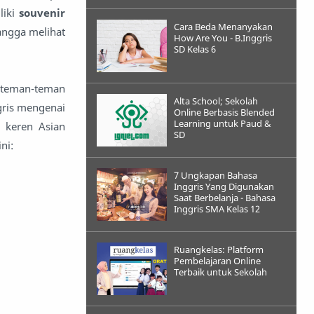
liki
souvenir
Cara Beda Menanyakan
ngga melihat
How Are You - B.Inggris
SD Kelas 6
n teman-teman
Alta School; Sekolah
gris mengenai
Online Berbasis Blended
Learning untuk Paud &
 keren Asian
SD
ni:
7 Ungkapan Bahasa
Inggris Yang Digunakan
Saat Berbelanja - Bahasa
Inggris SMA Kelas 12
Ruangkelas: Platform
Pembelajaran Online
Terbaik untuk Sekolah