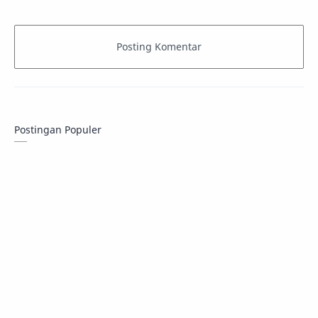
Vocabulary #66
Vocabulary #64
Postingan Populer