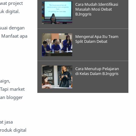
wat project
Cara Mudah Identifikasi
Masalah Mosi Debat
k digital.
B.Inggris
esuai dengan
t. Manfaat apa
Mengenal Apa Itu Team
Split Dalam Debat
Cara Menutup Pelajaran
di Kelas Dalam B.Inggris
aign,
 Tapi market
dan blogger
t jasa
oduk digital