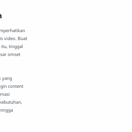
h
emperhatikan
is video. Buat
itu, tinggal
esar omset
k yang
gin content
imasi
 kebutuhan,
hingga