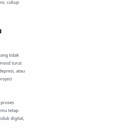
nsi, cukup
u
yang tidak
 mood turut
epresi, atau
roject
 proses
kamu tetap
duk digital,