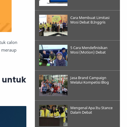
Cara Membuat Limitasi
Mosi Debat B.Inggris
tuk calon
5 Cara Mendefinisikan
sa meraup
Mosi (Motion) Debat
l untuk
Jasa Brand Campaign
Melalui Kompetisi Blog
Mengenal Apa Itu Stance
Dalam Debat