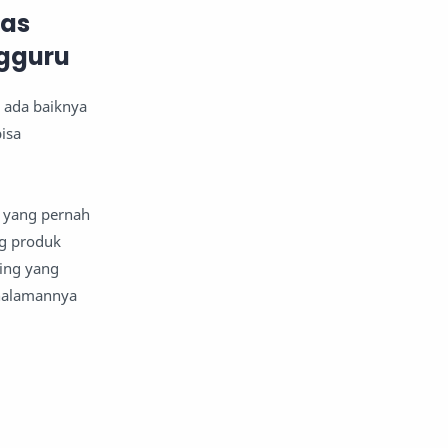
las
ngguru
 ada baiknya
isa
r yang pernah
ng produk
king yang
 halamannya