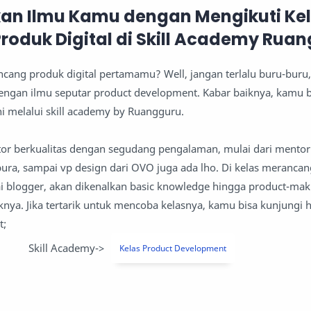
kan Ilmu Kamu dengan Mengikuti Ke
oduk Digital di Skill Academy Rua
cang produk digital pertamamu? Well, jangan terlalu buru-buru,
engan ilmu seputar product development. Kabar baiknya, kamu b
ni melalui skill academy by Ruangguru.
tor berkualitas dengan segudang pengalaman, mulai dari mento
pura, sampai vp design dari OVO juga ada lho. Di kelas meranca
gai blogger, akan dikenalkan basic knowledge hingga product-ma
ya. Jika tertarik untuk mencoba kelasnya, kamu bisa kunjungi
t;
Skill Academy->
Kelas Product Development