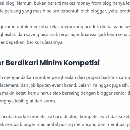
si blog. Namun, bukan berarti makes money from blog hanya le
da peluang yang masih belum tersentuh oleh blogger, yaitu produ
agi kamu untuk mencoba kelas merancang produk digital yang s
hasilan dan saving bisa naik terus agar finansial jadi lebih seha
ger dapatkan, berikut ulasannya;
er Berdikari Minim Kompetisi
h mengandalkan sumber penghasilan dari project backlink camp
lacement, dan job liputan event brand. Salah? Ya nggak juga sih.
ah makin ketat, kamu harus siap bersaing dengan blogger senior 
ngnya lebih giat dari kamu.
coba market monetisasi baru di blog, kompetisinya tidak seketa
dak semua blogger mau ambil pusing merancang dan membuat pr