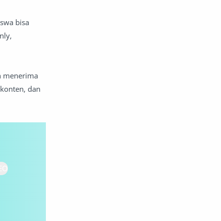
iswa bisa
nly,
an menerima
 konten, dan