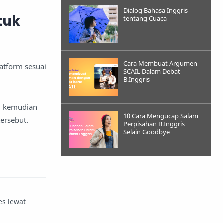
Dialog Bahasa Inggris
tuk
tentang Cuaca
Cara Membuat Argumen
atform sesuai
SCAIL Dalam Debat
B.Inggris
a, kemudian
10 Cara Mengucap Salam
ersebut.
Perpisahan B.Inggris
Selain Goodbye
es lewat