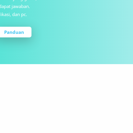
dapat jawaban.
ikasi, dan pc.
Panduan