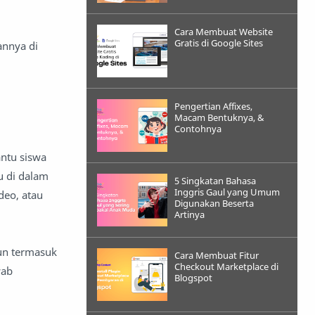
Cara Membuat Website
Gratis di Google Sites
annya di
Pengertian Affixes,
Macam Bentuknya, &
Contohnya
ntu siswa
u di dalam
5 Singkatan Bahasa
Inggris Gaul yang Umum
deo, atau
Digunakan Beserta
Artinya
un termasuk
Cara Membuat Fitur
Checkout Marketplace di
wab
Blogspot