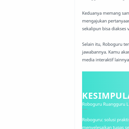
Keduanya memang sama-s
mengajukan pertanyaan 
sekalipun bisa diakses 
Selain itu, Roboguru t
jawabannya. Kamu akan 
media interaktif lainn
KESIMPUL
Roboguru Ruangguru L
Roboguru: solusi prakti
menyelesaikan tugas se