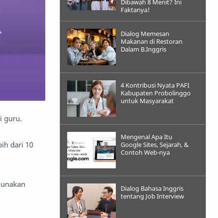
Dibawah 8 Menit? Ini
Faktanya!
Dialog Memesan
Makanan di Restoran
Dalam B.Inggris
4 Kontribusi Nyata PAFI
Kabupaten Probolinggo
untuk Masyarakat
i guru.
Mengenal Apa Itu
ih dari 10
Google Sites, Sejarah, &
Contoh Web-nya
gunakan
Dialog Bahasa Inggris
tentang Job Interview