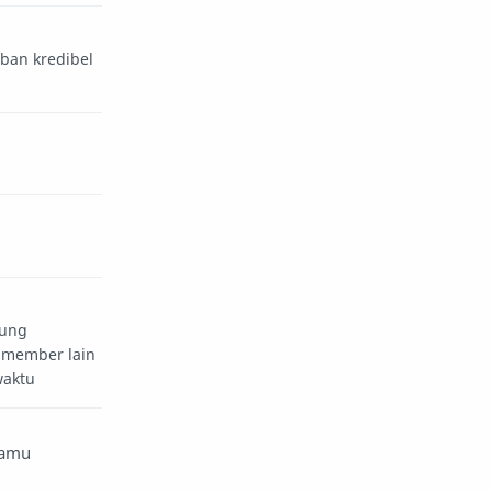
aban kredibel
sung
 member lain
waktu
kamu