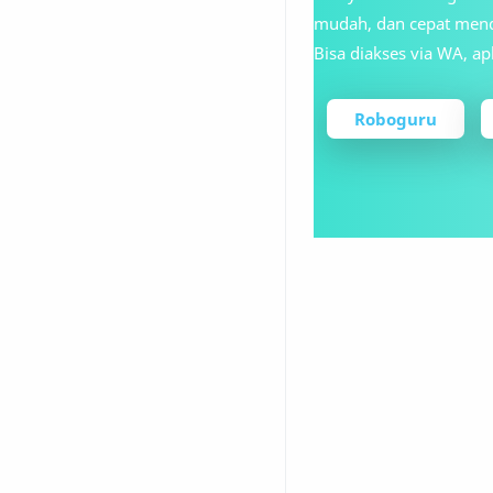
mudah, dan cepat men
Bisa diakses via WA, apl
Roboguru