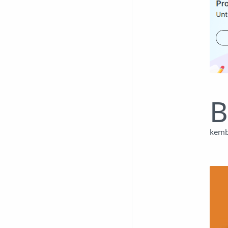
B
kemb