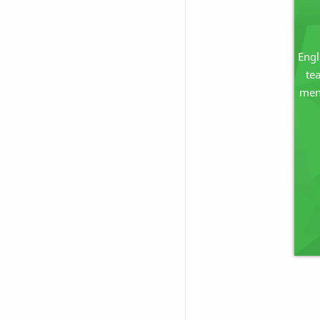
Engl
te
men