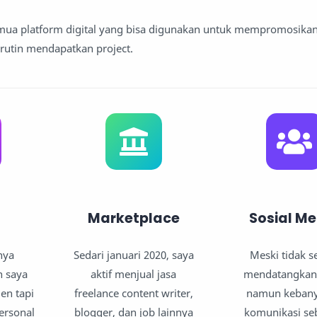
mua platform digital yang bisa digunakan untuk mempromosikan
 rutin mendapatkan project.
Marketplace
Sosial M
nya
Sedari januari 2020, saya
Meski tidak s
 saya
aktif menjual jasa
mendatangkan 
en tapi
freelance content writer,
namun keban
ersonal
blogger, dan job lainnya
komunikasi s