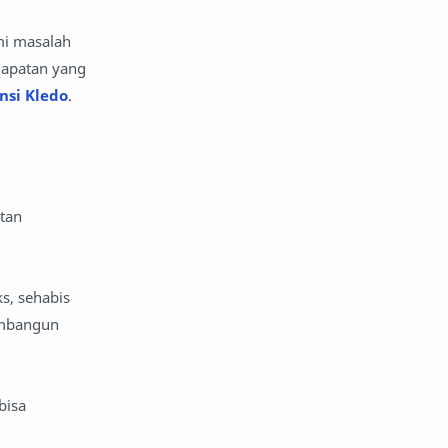
mi masalah
dapatan yang
nsi Kledo
.
tan
s, sehabis
membangun
bisa