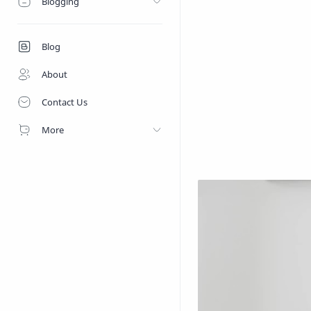
Blogging
Blog
About
Contact Us
More