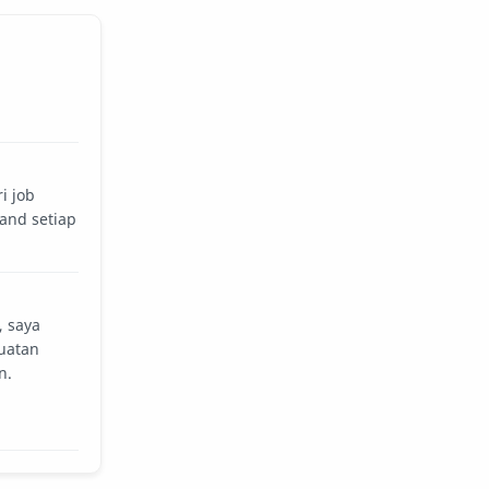
i job
and setiap
, saya
uatan
n.