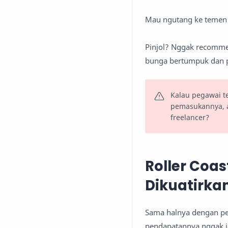
Mau ngutang ke temen d
Pinjol? Nggak recomme
bunga bertumpuk dan p
Kalau pegawai te
pemasukannya, 
freelancer?
Roller Coas
Dikuatirka
Sama halnya dengan pek
pendapatannya nggak ja