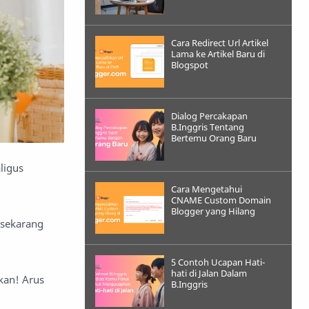
Cara Redirect Url Artikel
Lama ke Artikel Baru di
Blogspot
Dialog Percakapan
B.Inggris Tentang
Bertemu Orang Baru
ligus
Cara Mengetahui
CNAME Custom Domain
Blogger yang Hilang
 sekarang
5 Contoh Ucapan Hati-
hati di Jalan Dalam
akan! Arus
B.Inggris