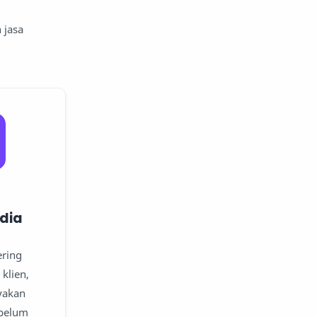
 jasa
edia
ering
klien,
yakan
ebelum