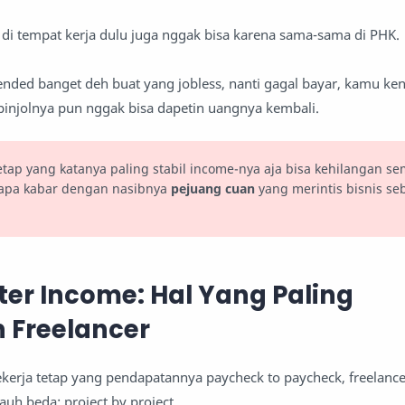
i tempat kerja dulu juga nggak bisa karena sama-sama di PHK.
nded banget deh buat yang jobless, nanti gagal bayar, kamu ke
injolnya pun nggak bisa dapetin uangnya kembali.
tap yang katanya paling stabil income-nya aja bisa kehilangan s
apa kabar dengan nasibnya
pejuang cuan
yang merintis bisnis se
ter Income: Hal Yang Paling
n Freelancer
erja tetap yang pendapatannya paycheck to paycheck, freelancer
uh beda; project by project.