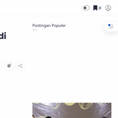
0
Postingan Populer
di