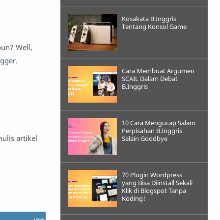
Kosakata B.Inggris
Tentang Konsol Game
pun? Well,
gger.
Cara Membuat Argumen
SCAIL Dalam Debat
B.Inggris
10 Cara Mengucap Salam
Perpisahan B.Inggris
lis artikel
Selain Goodbye
70 Plugin Wordpress
yang Bisa Diinstall Sekali
Klik di Blogspot Tanpa
Koding!