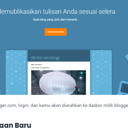
ger.com, login, dan kamu akan diarahkan ke dasbor milik blogg
ingan Baru