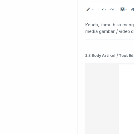
Keuda, kamu bisa meng
media gambar / video di
3.3 Body Artikel / Text Ed