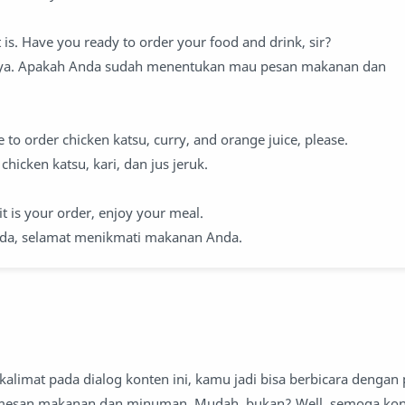
t is. Have you ready to order your food and drink, sir?
 ya. Apakah Anda sudah menentukan mau pesan makanan dan
?
ke to order chicken katsu, curry, and orange juice, please.
chicken katsu, kari, dan jus jeruk.
it is your order, enjoy your meal.
nda, selamat menikmati makanan Anda.
imat pada dialog konten ini, kamu jadi bisa berbicara dengan 
emesan makanan dan minuman. Mudah, bukan? Well, semoga kont