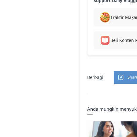
Support Daily Blogg
Traktir Maka
Beli Konten
Anda mungkin menyukai