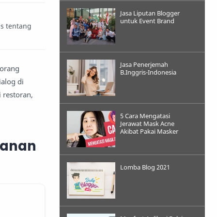
Jasa Liputan Blogger
untuk Event Brand
is tentang
Jasa Penerjemah
 orang
B.Inggris-Indonesia
ialog di
 restoran,
5 Cara Mengatasi
Jerawat Mask Acne
Akibat Pakai Masker
kanan
Lomba Blog 2021