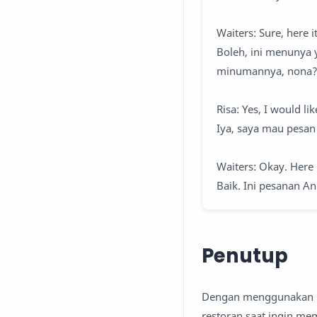
Waiters: Sure, here i
Boleh, ini menunya
minumannya, nona
Risa: Yes, I would li
Iya, saya mau pesan 
Waiters: Okay. Here 
Baik. Ini pesanan A
Penutup
Dengan menggunakan kal
restoran saat ingin m