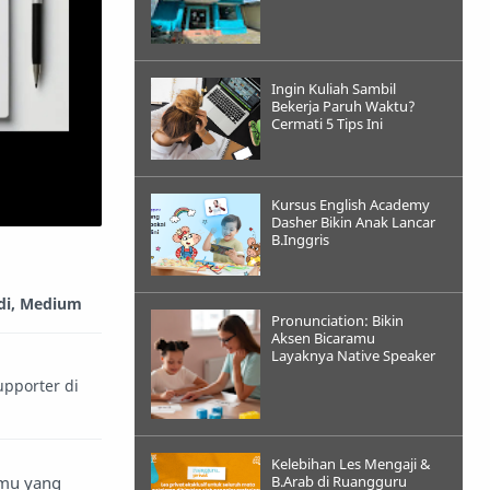
Ingin Kuliah Sambil
Bekerja Paruh Waktu?
Cermati 5 Tips Ini
Kursus English Academy
Dasher Bikin Anak Lancar
B.Inggris
di, Medium
Pronunciation: Bikin
Aksen Bicaramu
Layaknya Native Speaker
pporter di
Kelebihan Les Mengaji &
tmu yang
B.Arab di Ruangguru