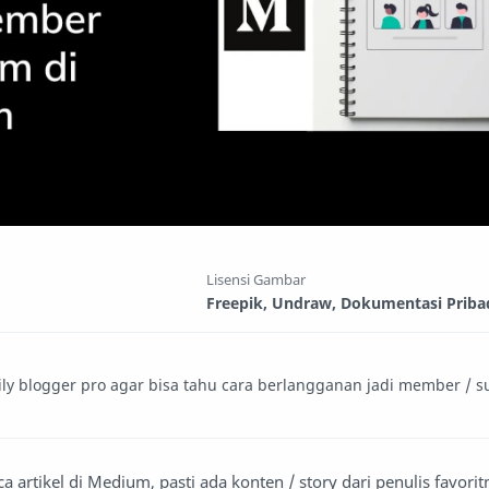
Lisensi Gambar
Freepik, Undraw, Dokumentasi Priba
 blogger pro agar bisa tahu cara berlangganan jadi member / su
 artikel di Medium, pasti ada konten / story dari penulis favori