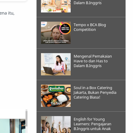
Dalam B.Inggris
na itu,
Tempo x BCA Blog
Competition
Mengenal Pemakaian
Have to dan Has to
Dalam B.Inggris
Soul in a Box Catering
Jakarta, Bukan Penyedia
Catering Biasa!
English for Young
Learners: Pengajaran
B.Inggris untuk Anak