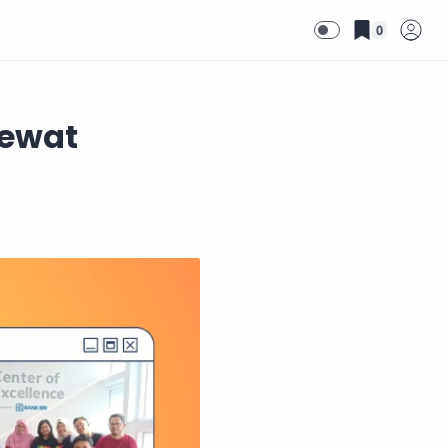
0
lewat