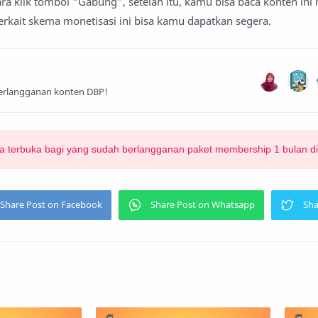
 klik tombol "Gabung", setelah itu, kamu bisa baca konten ini
terkait skema monetisasi ini bisa kamu dapatkan segera.
berlangganan konten DBP!
nya terbuka bagi yang sudah berlangganan paket membership 1 bulan di