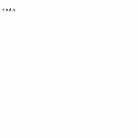
t
, double