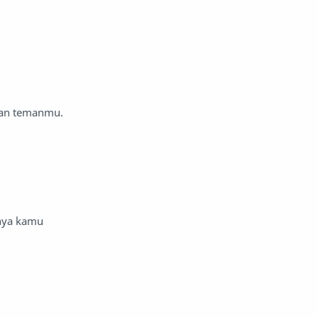
man temanmu.
inya kamu