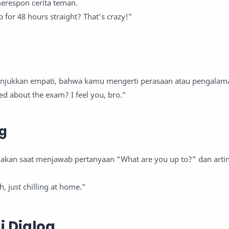
respon cerita teman.
 for 48 hours straight? That’s crazy!”
njukkan empati, bahwa kamu mengerti perasaan atau pengala
ed about the exam? I feel you, bro.”
ng
unakan saat menjawab pertanyaan “What are you up to?” dan art
 just chilling at home.”
i Dialog