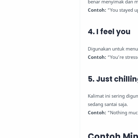
benar menyimak dan me
Contoh:
“You stayed up
4. I feel you
Digunakan untuk menu
Contoh:
“You’re stress
5. Just chilli
Kalimat ini sering dig
sedang santai saja.
Contoh:
“Nothing much,
Contoh Min