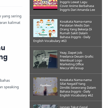
Inggris Lewat Lagu
Cover Anime Berbahasa
Inggris Dari Amanda Lee
n yang sering
Kosakata Nama-nama
jaran kalimat
Peralatan Medis Dan
Orang Yang Bekerja Di
Rumah Sakit Dalam
Bahasa Inggris - Daily
English Vocabulary #63
mu
Yeay, Dapet Job
eng
Freelance Desain Grafis:
Membuat Logo
Marketing Office
Mecca'dR Group
Kosakata Nama-nama
mbahas
Sifat Negatif Yang
han speaking
Dimiliki Seseorang Dalam
Bahasa Inggris - Daily
English Vocabulary #62
Jangan Takut Gagal