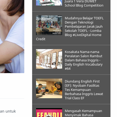
Juara 1 Versi DUMET
School Blog Competition
Mudahnya Belajar TOEFL
Dengan Teknologi
Pembelajaran Jarak Jauh
Sekolah TOEFL - Lomba
Blog #LiveDigital Home
Credit
Kosakata Nama-nama
Peralatan Salon Rambut
Dalam Bahasa Inggris -
Daily English Vocabulary
#64
Diundang English First
(EF): Nyobain Fasilitas
Tes Kemampuan
Berbahasa Inggris Lewat
Trial Class EF
Mengasah Kemampuan
kan untuk
Menyimak Bahasa