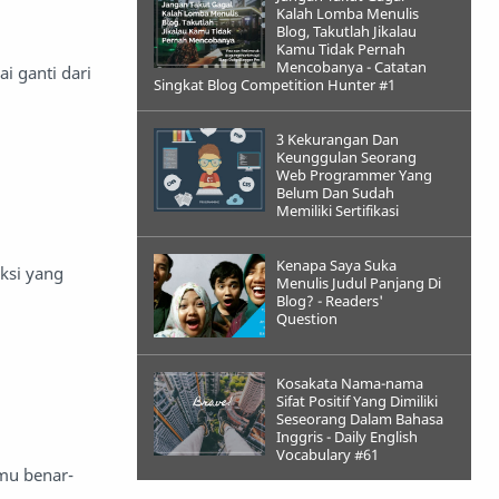
Kalah Lomba Menulis
Blog, Takutlah Jikalau
Kamu Tidak Pernah
Mencobanya - Catatan
i ganti dari
Singkat Blog Competition Hunter #1
3 Kekurangan Dan
Keunggulan Seorang
Web Programmer Yang
Belum Dan Sudah
Memiliki Sertifikasi
Kenapa Saya Suka
ksi yang
Menulis Judul Panjang Di
Blog? - Readers'
Question
Kosakata Nama-nama
Sifat Positif Yang Dimiliki
Seseorang Dalam Bahasa
Inggris - Daily English
Vocabulary #61
amu benar-