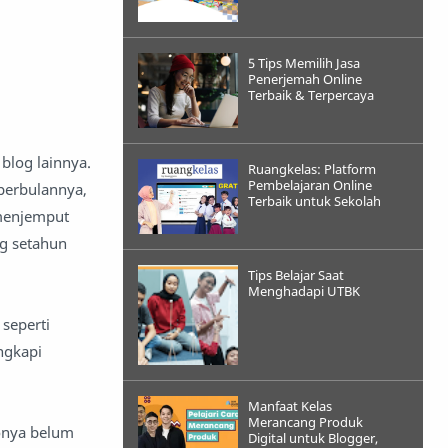
5 Tips Memilih Jasa
Penerjemah Online
Terbaik & Terpercaya
blog lainnya.
Ruangkelas: Platform
Pembelajaran Online
perbulannya,
Terbaik untuk Sekolah
menjemput
og setahun
Tips Belajar Saat
Menghadapi UTBK
 seperti
ngkapi
Manfaat Kelas
Merancang Produk
onya belum
Digital untuk Blogger,