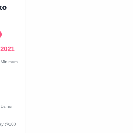
ko
 2021
a Minimum
 Dziner
Pay @100