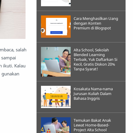
Cara Menghasilkan Uang
dengan Konten
Premium di Blogspot
embaca, salah
Alta School, Sekolah
Blended Learning
1 sampai
Terbaik, Yuk Daftarkan Si
Kecil, Gratis Diskon 20%
 ikuti. Kalau
Tanpa Syarat!
n gunakan
Kosakata Nama-nama
Jurusan Kuliah Dalam
Bahasa Inggris
Temukan Bakat Anak
Lewat Home-Based-
Project Alta School