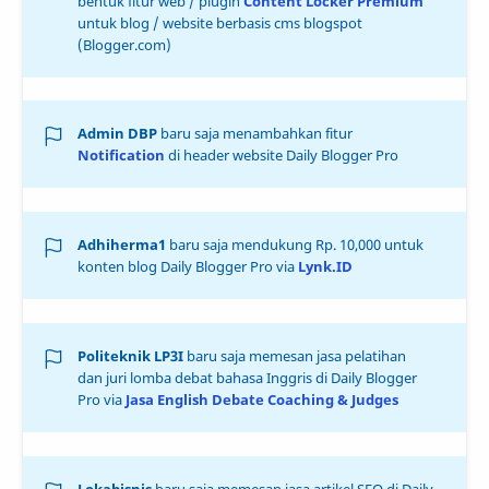
bentuk fitur web / plugin
Content Locker Premium
untuk blog / website berbasis cms blogspot
(Blogger.com)
Admin DBP
baru saja menambahkan fitur
Notification
di header website Daily Blogger Pro
Adhiherma1
baru saja mendukung Rp. 10,000 untuk
konten blog Daily Blogger Pro via
Lynk.ID
Politeknik LP3I
baru saja memesan jasa pelatihan
dan juri lomba debat bahasa Inggris di Daily Blogger
Pro via
Jasa English Debate Coaching & Judges
Lokabisnis
baru saja memesan jasa artikel SEO di Daily