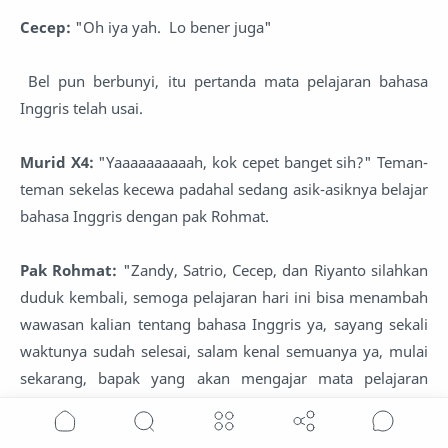
Cecep:
"Oh iya yah. Lo bener juga"
Bel pun berbunyi, itu pertanda mata pelajaran bahasa
Inggris telah usai.
Murid X4:
"Yaaaaaaaaaah, kok cepet banget sih?" Teman-
teman sekelas kecewa padahal sedang asik-asiknya belajar
bahasa Inggris dengan pak Rohmat.
Pak Rohmat:
"Zandy, Satrio, Cecep, dan Riyanto silahkan
duduk kembali, semoga pelajaran hari ini bisa menambah
wawasan kalian tentang bahasa Inggris ya, sayang sekali
waktunya sudah selesai, salam kenal semuanya ya, mulai
sekarang, bapak yang akan mengajar mata pelajaran
bahasa Inggris di kelas kalian, bapak pamit undur diri,
sekian, terima kasih."