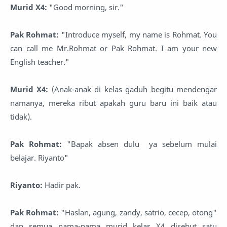
Murid X4:
"Good morning, sir."
Pak Rohmat:
"Introduce myself, my name is Rohmat. You
can call me Mr.Rohmat or Pak Rohmat. I am your new
English teacher."
Murid X4:
(Anak-anak di kelas gaduh begitu mendengar
namanya, mereka ribut apakah guru baru ini baik atau
tidak).
Pak Rohmat:
"Bapak absen dulu ya sebelum mulai
belajar. Riyanto"
Riyanto:
Hadir pak.
Pak Rohmat:
"Haslan, agung, zandy, satrio, cecep, otong"
dan semua nama-nama murid kelas X4 disebut satu