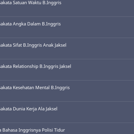
sakata Satuan Waktu B.Inggris
sakata Angka Dalam B.Inggris
sakata Sifat B.Inggris Anak Jaksel
sakata Relationship B.Inggris Jaksel
sakata Kesehatan Mental B.Inggris
sakata Dunia Kerja Ala Jaksel
a Bahasa Inggrisnya Polisi Tidur