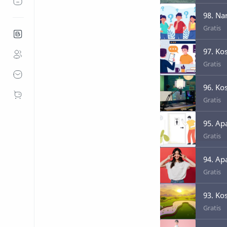
98. N
Gratis
97. Ko
Gratis
96. Ko
Gratis
95. Ap
Gratis
94. Ap
Gratis
93. Ko
Gratis