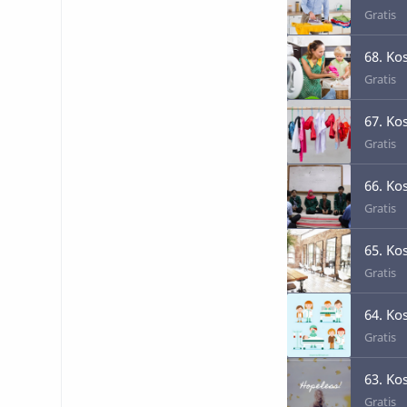
Gratis
68. Ko
Gratis
67. Ko
Gratis
66. Ko
Gratis
65. Ko
Gratis
64. Ko
Gratis
63. Ko
Gratis