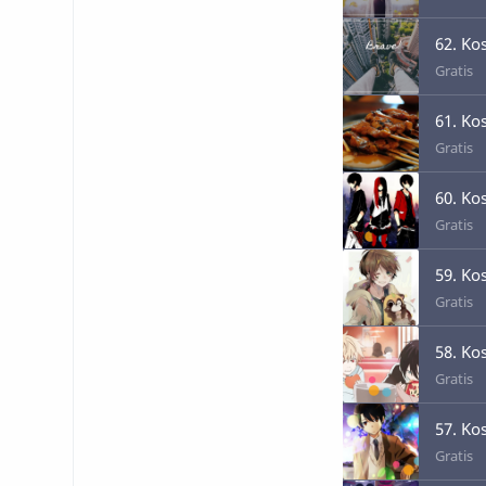
62. Ko
Gratis
61. Ko
Gratis
60. Ko
Gratis
59. Ko
Gratis
58. Ko
Gratis
57. Ko
Gratis