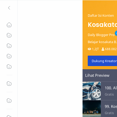
Daftar Isi Konten
Kosakat
Daily Blogger Pro
Belajar kosakata B
1,2JT
688.082
Dukung Kreator
Lihat Preview
100. A
Gratis
99. Ko
Gratis