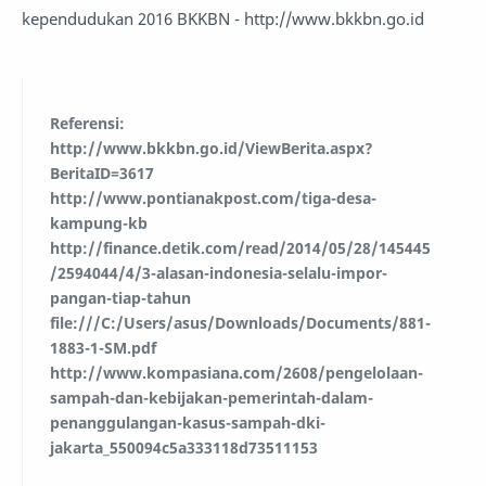
kependudukan 2016 BKKBN - http://www.bkkbn.go.id
Referensi:
http://www.bkkbn.go.id/ViewBerita.aspx?
BeritaID=3617
http://www.pontianakpost.com/tiga-desa-
kampung-kb
http://finance.detik.com/read/2014/05/28/145445
/2594044/4/3-alasan-indonesia-selalu-impor-
pangan-tiap-tahun
file:///C:/Users/asus/Downloads/Documents/881-
1883-1-SM.pdf
http://www.kompasiana.com/2608/pengelolaan-
sampah-dan-kebijakan-pemerintah-dalam-
penanggulangan-kasus-sampah-dki-
jakarta_550094c5a333118d73511153