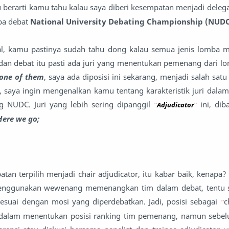
 berarti kamu tahu kalau saya diberi kesempatan menjadi delega
ba debat
National University Debating Championship (NUDC
l, kamu pastinya sudah tahu dong kalau semua jenis lomba m
 dan debat itu pasti ada juri yang menentukan pemenang dari lo
 one of them
, saya ada diposisi ini sekarang, menjadi salah satu
, saya ingin mengenalkan kamu tentang karakteristik juri dala
ng NUDC. Juri yang lebih sering dipanggil
ini, dib
"
Adjudicator
"
Here we go;
an terpilih menjadi chair adjudicator, itu kabar baik, kenapa
enggunakan wewenang memenangkan tim dalam debat, tentu s
sesuai dengan mosi yang diperdebatkan. Jadi, posisi sebagai
c
"
n dalam menentukan posisi ranking tim pemenang, namun sebe