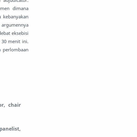
r adjudicator.
momen dimana
tu kebanyakan
at argumennya
ebat eksebisi
30 menit ini.
na perlombaan
r, chair
anelist,