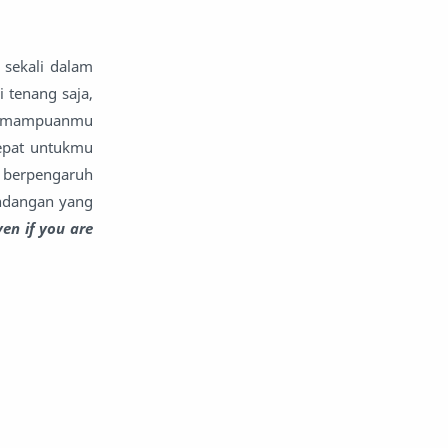
 sekali dalam
 tenang saja,
 kemampuanmu
tepat untukmu
 berpengaruh
andangan yang
ven if you are