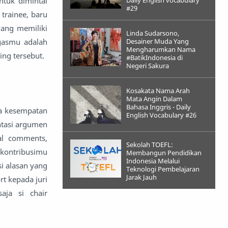
ntuk dimintai
Daily English vocabulary
#29
trainee, baru
yang memiliki
Linda Sudarsono,
gasmu adalah
Desainer Muda Yang
Mengharumkan Nama
ng tersebut.
#BatikIndonesia di
Negeri Sakura
Kosakata Nama Arah
Mata Angin Dalam
Bahasa Inggris - Daily
ya kesempatan
English Vocabulary #26
ntasi argumen
al comments,
Sekolah TOEFL:
 kontribusimu
Membangun Pendidikan
Indonesia Melalui
i alasan yang
Teknologi Pembelajaran
Jarak Jauh
rt kepada juri
aja si chair