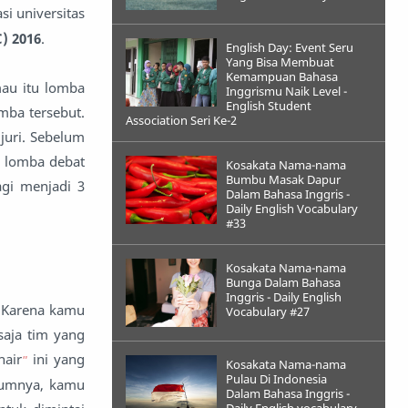
si universitas
) 2016
.
English Day: Event Seru
Yang Bisa Membuat
Kemampuan Bahasa
au itu lomba
Inggrismu Naik Level -
English Student
mba tersebut.
Association Seri Ke-2
 juri. Sebelum
m lomba debat
Kosakata Nama-nama
Bumbu Masak Dapur
agi menjadi 3
Dalam Bahasa Inggris -
Daily English Vocabulary
#33
Kosakata Nama-nama
Bunga Dalam Bahasa
Inggris - Daily English
? Karena kamu
Vocabulary #27
aja tim yang
hair
ini yang
"
Kosakata Nama-nama
Pulau Di Indonesia
lumnya, kamu
Dalam Bahasa Inggris -