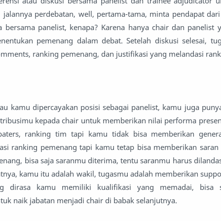
rensi atau diskusi bersama panelist dan trainee adjudicator u
jalannya perdebatan, well, pertama-tama, minta pendapat dari 
a bersama panelist, kenapa? Karena hanya chair dan panelist 
entukan pemenang dalam debat. Setelah diskusi selesai, tu
ments, ranking pemenang, dan justifikasi yang melandasi ranki
alau kamu dipercayakan posisi sebagai panelist, kamu juga pun
ribusimu kepada chair untuk memberikan nilai performa prese
aters, ranking tim tapi kamu tidak bisa memberikan gener
ndasi ranking pemenang tapi kamu tetap bisa memberikan saran
ang, bisa saja saranmu diterima, tentu saranmu harus dilandas
aratnya, kamu itu adalah wakil, tugasmu adalah memberikan suppo
 dirasa kamu memiliki kualifikasi yang memadai, bisa s
 naik jabatan menjadi chair di babak selanjutnya.