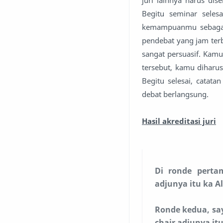
juri lainnya harus dise
Begitu seminar seles
kemampuanmu sebagai j
pendebat yang jam ter
sangat persuasif. Kam
tersebut, kamu diharu
Begitu selesai, catat
debat berlangsung.
Hasil akreditasi juri
Di ronde pertam
adjunya itu ka Al
Ronde kedua, sa
chair adjunya itu