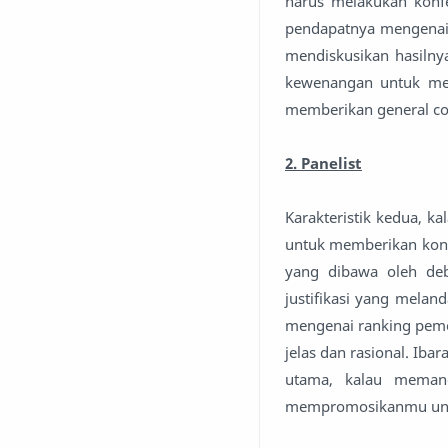
harus melakukan konfe
pendapatnya mengenai 
mendiskusikan hasilny
kewenangan untuk men
memberikan general com
2. Panelist
Karakteristik kedua, k
untuk memberikan kont
yang dibawa oleh deb
justifikasi yang mela
mengenai ranking pemen
jelas dan rasional. Ib
utama, kalau memang
mempromosikanmu untuk