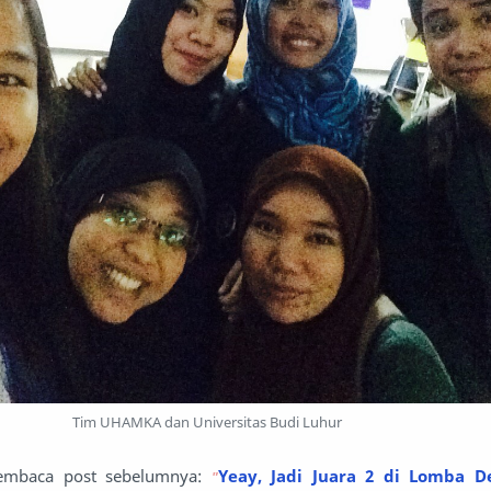
Tim UHAMKA dan Universitas Budi Luhur
embaca post sebelumnya:
Yeay, Jadi Juara 2 di Lomba D
"