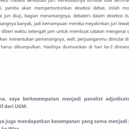
leksi melalui akreditasi juri. Akreditasinya dimulai usai semina
ai, panitia akan mempertontonkan eksebisi debat, inilah 
uri diuji, bagian menantangnya, debaters dalam eksebisi i
bangnya banyak, jadi kemampuan mereka meyakinkan juri lew
u diberi waktu setengah jam untuk membuat catatan mengenai d
skan menentukan pemenangnya, well, perjuanganmu dimulai di 
an harus dikumpulkan. Hasilnya diumumkan di hari ke-2 dima
a, saya berkesempatan menjadi panelist adjudicato
if dari UGM.
ya juga mendapatkan kesempatan yang sama menjadi p
 ka Wira.