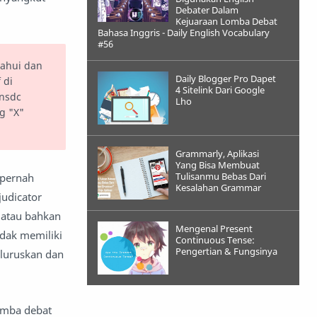
Debater Dalam
Kejuaraan Lomba Debat
Bahasa Inggris - Daily English Vocabulary
#56
tahui dan
Daily Blogger Pro Dapet
 di
4 Sitelink Dari Google
 nsdc
Lho
g "X"
Grammarly, Aplikasi
Yang Bisa Membuat
Tulisanmu Bebas Dari
 pernah
Kesalahan Grammar
judicator
, atau bahkan
Mengenal Present
tidak memiliki
Continuous Tense:
Pengertian & Fungsinya
eluruskan dan
omba debat