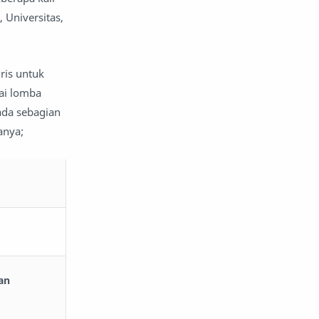
 Universitas,
gris untuk
rai lomba
ada sebagian
anya;
an