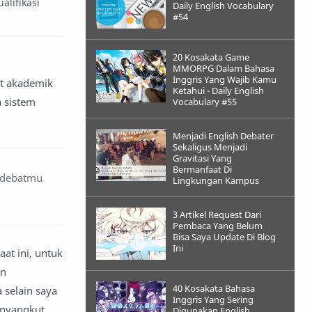
alifikasi
Daily English Vocabulary
#54
20 Kosakata Game
MMORPG Dalam Bahasa
Inggris Yang Wajib Kamu
at akademik
Ketahui - Daily English
a sistem
Vocabulary #55
Menjadi English Debater
Sekaligus Menjadi
Gravitasi Yang
Bermanfaat Di
m debatmu
Lingkungan Kampus
3 Artikel Request Dari
Pembaca Yang Belum
Bisa Saya Update Di Blog
Ini
at ini, untuk
an
40 Kosakata Bahasa
 selain saya
Inggris Yang Sering
enyangkut
Digunakan English