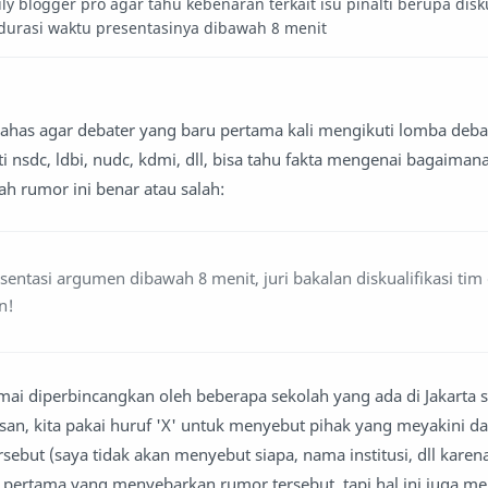
blogger pro agar tahu kebenaran terkait isu pinalti berupa disku
durasi waktu presentasinya dibawah 8 menit
 bahas agar debater yang baru pertama kali mengikuti lomba deb
i nsdc, ldbi, nudc, kdmi, dll, bisa tahu fakta mengenai bagaiman
kah rumor ini benar atau salah:
entasi argumen dibawah 8 menit, juri bakalan diskualifikasi ti
n!
ai diperbincangkan oleh beberapa sekolah yang ada di Jakarta sa
n, kita pakai huruf 'X' untuk menyebut pihak yang meyakini d
but (saya tidak akan menyebut siapa, nama institusi, dll karena
ak pertama yang menyebarkan rumor tersebut, tapi hal ini juga m