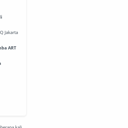
di
Q Jakarta
omba ART
h
berapa kali