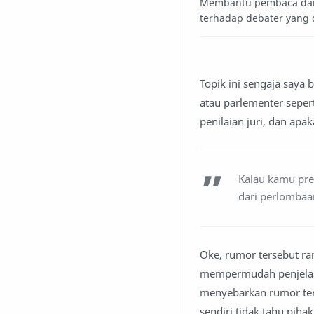
Membantu pembaca daily 
terhadap debater yang 
Topik ini sengaja saya
atau parlementer sepert
penilaian juri, dan apa
Kalau kamu pres
dari perlombaa
Oke, rumor tersebut ram
mempermudah penjelasa
menyebarkan rumor terse
sendiri tidak tahu pih