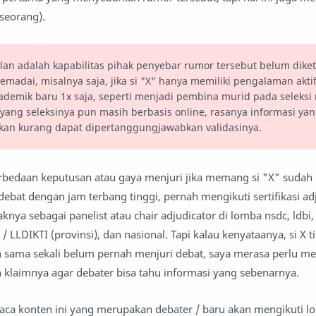
eseorang).
lan adalah kapabilitas pihak penyebar rumor tersebut belum dike
memadai, misalnya saja, jika si "X" hanya memiliki pengalaman aktif
ademik baru 1x saja, seperti menjadi pembina murid pada seleksi
 yang seleksinya pun masih berbasis online, rasanya informasi yan
rkan kurang dapat dipertanggungjawabkan validasinya.
rbedaan keputusan atau gaya menjuri jika memang si "X" sudah
ebat dengan jam terbang tinggi, pernah mengikuti sertifikasi ad
knya sebagai panelist atau chair adjudicator di lomba nsdc, ldbi
 / LLDIKTI (provinsi), dan nasional. Tapi kalau kenyataanya, si X 
an sama sekali belum pernah menjuri debat, saya merasa perlu m
klaimnya agar debater bisa tahu informasi yang sebenarnya.
aca konten ini yang merupakan debater / baru akan mengikuti l