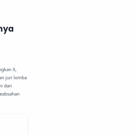
inya
ngkan X,
an juri lomba
ni dan
 keabsahan